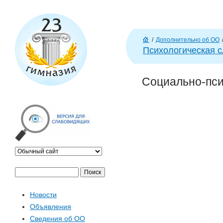
J
/
Дополнительно об ОО
Г
Психологическая 
л
ав
Социально-пси
н
а
я
П
Ф
о
Новости
и
о
Объявления
с
Сведения об ОО
к