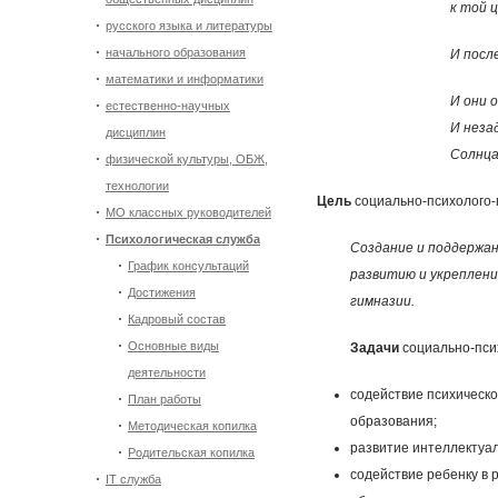
к той 
русского языка и литературы
начального образования
И после
математики и информатики
И они 
естественно-научных
И неза
дисциплин
Солнца
физической культуры, ОБЖ,
технологии
Цель
социально-психолого-
МО классных руководителей
Психологическая служба
Создание и поддержан
График консультаций
развитию и укреплени
Достижения
гимназии.
Кадровый состав
Основные виды
Задачи
социально-пси
деятельности
содействие психическо
План работы
образования;
Методическая копилка
развитие интеллектуал
Родительская копилка
содействие ребенку в 
IT служба