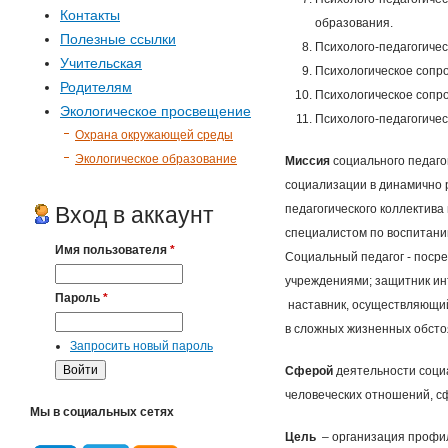
Контакты
образования.
Полезные ссылки
Психолого-педагогичес
Учительская
Психологическое сопр
Родителям
Психологическое сопр
Экологическое просвещение
Психолого-педагогиче
Охрана окружающей среды
Экологическое образование
Миссия
социального педаго
социализации в динамично 
Вход в аккаунт
педагогического коллектива
специалистом по воспитани
Имя пользователя
*
Социальный педагог - поср
учреждениями; защитник инт
Пароль
*
наставник, осуществляющий
в сложных жизненных обсто
Запросить новый пароль
Сферой
деятельности социа
человеческих отношений, с
Мы в социальных сетях
Цель
– организация профил