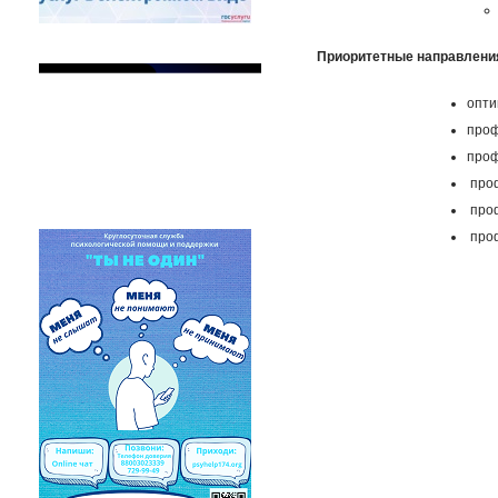
Приоритетные направлени
опти
проф
проф
проф
проф
проф