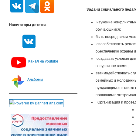
Задачи социального педаг
изучение конфликтных
Навигаторы детства
обучающимся;
быть посредником межд
способствовать реали
обеспечению охраны их
создавать условия для
Канал на youtube
внеурочное время;
взаимодействовать с у
Альбомы
семейных и молодёжных
нуждающимся в опеке 
попавшим в экстремал
Организация и провед