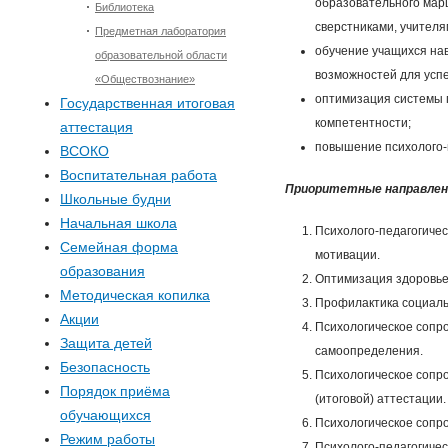
образовательного мар
Библиотека
сверстниками, учителя
Предметная лаборатория
обучение учащихся на
образовательной области
возможностей для усп
«Обществознание»
оптимизация системы 
Государственная итоговая
компетентности;
аттестация
повышение психолого-п
ВСОКО
Воспитательная работа
Приоритетные направлен
Школьные будни
Начальная школа
Психолого-педагогиче
Семейная форма
мотивации.
образования
Оптимизация здоровье
Методическая копилка
Профилактика социаль
Акции
Психологическое сопр
Защита детей
самоопределения.
Безопасность
Психологическое сопро
Порядок приёма
(итоговой) аттестации.
обучающихся
Психологическое сопр
Режим работы
Психолого-педагогиче