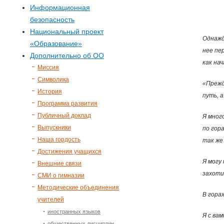
р
Информационная
безопасность
м
Национальный проект
Однажд
«Образование»
а
нее пе
Дополнительно об ОО
как нач
п
Миссия
Символика
«Прежд
о
История
путь, 
Программа развития
и
Публичный доклад
Я мног
Выпускники
по гор
с
Наша гордость
так же 
Достижения учащихся
к
Я могу 
Внешние связи
захоти
СМИ о гимназии
а
Методические объединения
В гора
учителей
иностранных языков
Я с ва
общественных дисциплин