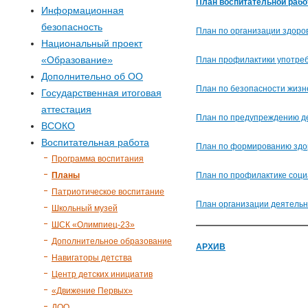
р
План воспитательной рабо
Информационная
безопасность
м
План по организации здоро
Национальный проект
«Образование»
а
План профилактики употреб
Дополнительно об ОО
План по безопасности жиз
п
Государственная итоговая
аттестация
План по предупреждению де
о
ВСОКО
Воспитательная работа
План по формированию здо
и
Программа воспитания
Планы
План по профилактике соци
с
Патриотическое воспитание
План организации деятельн
Школьный музей
к
ШСК «Олимпиец-23»
Дополнительное образование
АРХИВ
а
Навигаторы детства
Центр детских инициатив
«Движение Первых»
ДОО