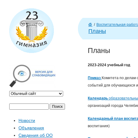
J
/
Воспитательная работ
Г
Планы
л
ав
Планы
н
а
я
2023-2024 учебный год
Приказ
Комитета по
делам 
событий для обучающихся и
Календарь
образовательны
организаций города Челябин
П
Ф
о
Календарный план воспита
Новости
и
о
воспитания)
Объявления
с
Сведения об ОО
к