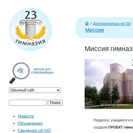
J
/
Дополнительно об ОО
Г
Миссия
л
ав
Миссия гимназ
н
а
я
П
Ф
о
Новости
и
о
Педагоги, учащиеся и
Объявления
с
создали
ПРОЕКТ гимн
Сведения об ОО
к