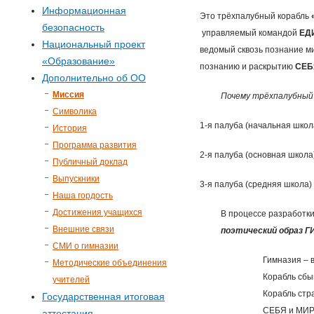
р
Информационная
Это трёхпалубный корабль
безопасность
м
управляемый командой
ЕД
Национальный проект
ведомый сквозь познание ми
«Образование»
а
познанию и раскрытию
СЕБ
Дополнительно об ОО
п
Миссия
Почему трёхпалубный
Символика
о
1-я палуба (начальная школа
История
Программа развития
2-я палуба (основная школа)
и
Публичный доклад
Выпускники
3-я палуба (средняя школа) 
с
Наша гордость
Достижения учащихся
В процессе разработки
к
Внешние связи
поэтический образ
СМИ о гимназии
а
Гимназия – в
Методические объединения
Корабль сбы
учителей
Корабль стр
Государственная итоговая
СЕБЯ и МИР
аттестация