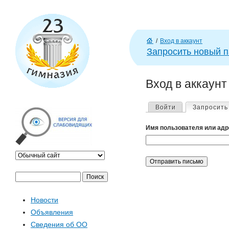
J
/
Вход в аккаунт
Г
Запросить новый 
л
ав
Вход в аккаунт
н
а
Г
я
Войти
Запросить
л
Имя пользователя или адр
а
в
П
Ф
о
н
Новости
и
о
Объявления
с
ы
Сведения об ОО
к