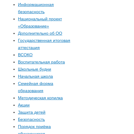
р
Информационная
е
безопасность
м
Национальный проект
в
«Образование»
а
Дополнительно об ОО
к
п
Государственная итоговая
аттестация
л
о
ВСОКО
Воспитательная работа
а
и
Школьные будни
Начальная школа
д
с
Семейная форма
образования
к
к
Методическая копилка
и
Акции
а
Защита детей
Безопасность
Порядок приёма
обучающихся