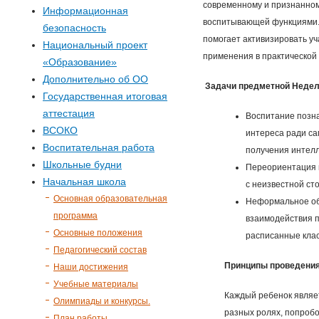
р
современному и признанном
Информационная
воспитывающей функциями. 
безопасность
м
помогает активизировать у
Национальный проект
применения в практической 
«Образование»
а
Дополнительно об ОО
Задачи предметной Неде
п
Государственная итоговая
аттестация
Воспитание позна
о
ВСОКО
интереса ради са
Воспитательная работа
получения интелл
и
Школьные будни
Переориентация 
Начальная школа
с неизвестной ст
с
Основная образовательная
Неформальное об
программа
взаимодействия п
к
Основные положения
расписанные клас
Педагогический состав
а
Принципы проведени
Наши достижения
Учебные материалы
Каждый ребенок являет
Олимпиады и конкурсы.
разных ролях, попробо
План работы