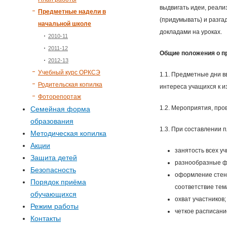
выдвигать идеи, реали
Предметные надели в
(придумывать) и разгад
начальной школе
докладами на уроках.
2010-11
2011-12
Общие положения о п
2012-13
Учебный курс ОРКСЭ
1.1. Предметные дни 
Родительская копилка
интереса учащихся к и
Фоторепортаж
1.2. Мероприятия, про
Семейная форма
образования
1.3. При составлении 
Методическая копилка
Акции
занятость всех у
Защита детей
разнообразные ф
Безопасность
оформление стенд
Порядок приёма
соответствие тем
обучающихся
охват участников;
Режим работы
четкое расписани
Контакты