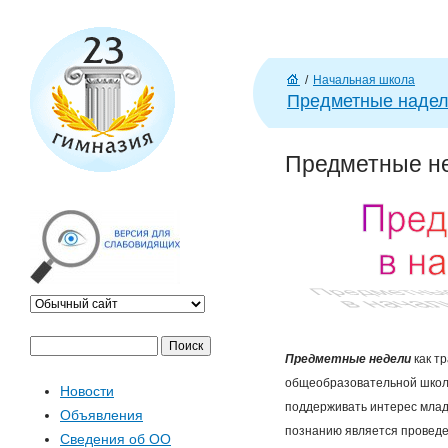
J
/
Начальная школа
Г
Предметные надел
л
ав
Предметные не
н
а
я
П
Ф
Предметные недели
как т
о
общеобразовательной школы.
Новости
и
о
поддерживать интерес млад
Объявления
с
познанию является проведе
Сведения об ОО
к